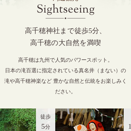
Sightseeing
高千穂神社まで徒歩5分、
高千穂の大自然を満喫
高千穂は九州で人気のパワースポット。
日本の滝百選に指定されている真名井（まない）の
滝や高千穂神楽など
豊かな自然と伝統をお楽しみく
ださい。
徒歩
車
5
15
分