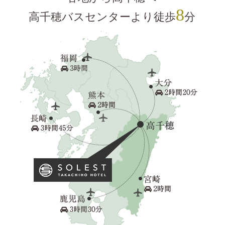
8
高千穂バスセンターより
徒歩
分